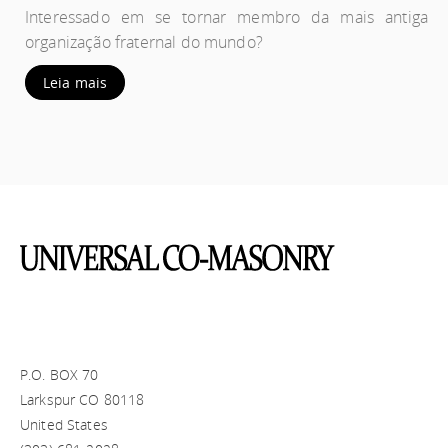
Interessado em se tornar membro da mais antiga
organização fraternal do mundo?
Leia mais
P.O. BOX 70
Larkspur CO 80118
United States