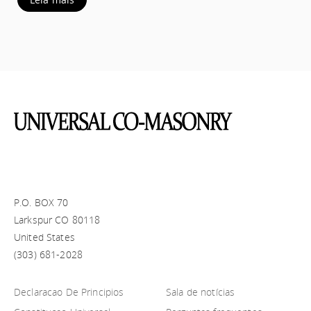
P.O. BOX 70
Larkspur CO 80118
United States
(303) 681-2028
Declaracao De Principios
Sala de notícias